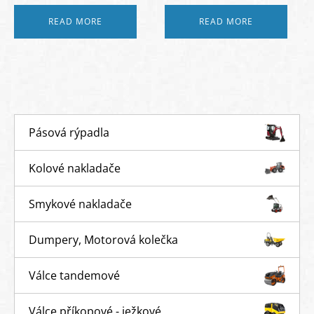
READ MORE
READ MORE
Pásová rýpadla
Kolové nakladače
Smykové nakladače
Dumpery, Motorová kolečka
Válce tandemové
Válce příkopové - ježkové