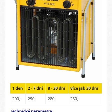
1 den
2 - 7 dní
8 - 30 dní
více jak 30 dní
200,-
290,-
280,-
260,-
Technické parametry