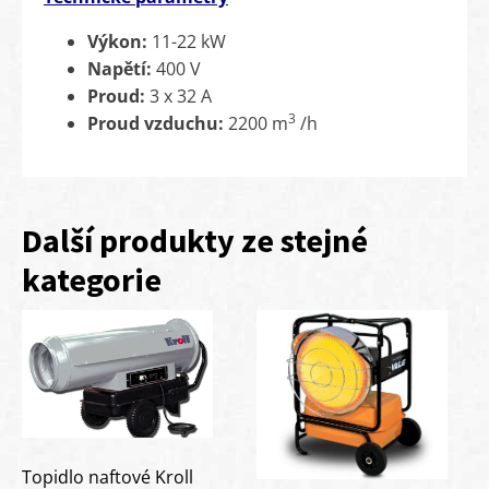
Výkon:
11-22 kW
Napětí­:
400 V
Proud:
3 x 32 A
3
Proud vzduchu:
2200 m
/h
Další produkty ze stejné
kategorie
Topidlo naftové Kroll