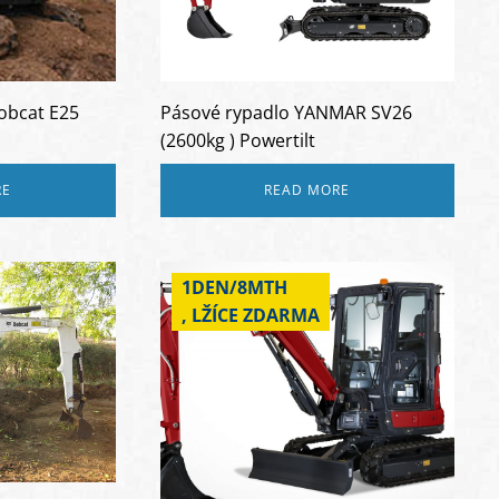
obcat E25
Pásové rypadlo YANMAR SV26
(2600kg ) Powertilt
RE
READ MORE
1DEN/8MTH
, LŽÍCE ZDARMA