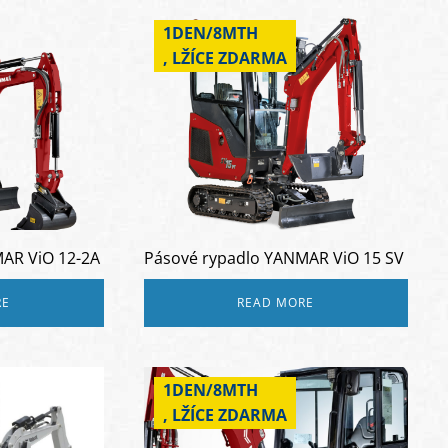
1DEN/8MTH
, LŽÍCE ZDARMA
AR ViO 12-2A
Pásové rypadlo YANMAR ViO 15 SV
RE
READ MORE
1DEN/8MTH
, LŽÍCE ZDARMA