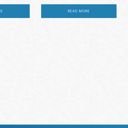
RE
READ MORE