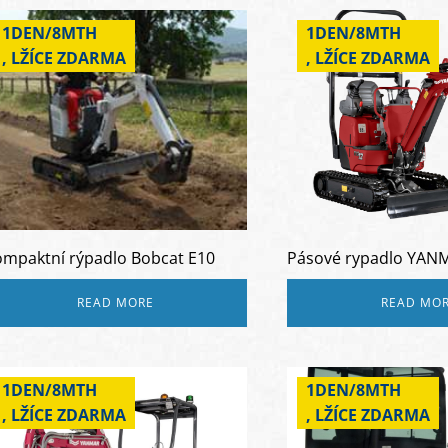
1DEN/8MTH
1DEN/8MTH
, LŽÍCE ZDARMA
, LŽÍCE ZDARMA
mpaktní rýpadlo Bobcat E10
Pásové rypadlo YANM
READ MORE
READ MO
1DEN/8MTH
1DEN/8MTH
, LŽÍCE ZDARMA
, LŽÍCE ZDARMA