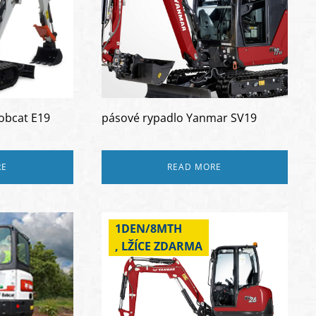
obcat E19
pásové rypadlo Yanmar SV19
RE
READ MORE
1DEN/8MTH
, LŽÍCE ZDARMA