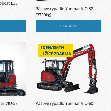
obcat E35
Pásové rypadlo Yanmar VIO-38
(3700kg)
RE
READ MORE
1DEN/8MTH
, LŽÍCE ZDARMA
ar VIO-57
Pásové rypadlo Yanmar VIO-60