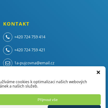
KONTAKT
+420 724 759 414
+420 724 759 421
1a-pujcovna@email.cz
Kampelíkova 914
500 04 Hradec Králové - Kukleny
užíváme cookies k optimalizaci našich webových
ránek a našich služeb.
(areál ZVU - chemie/mostárna)
Příjmout vše