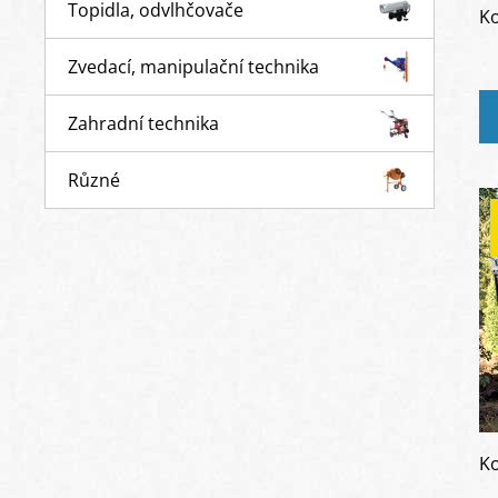
Topidla, odvlhčovače
Ko
Zvedací, manipulační technika
Zahradní technika
Různé
Ko