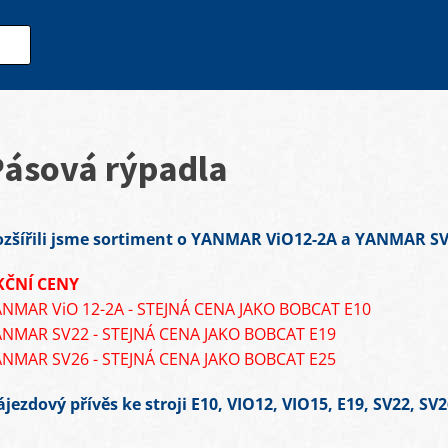
Pásová rýpadla
ozšířili jsme sortiment o YANMAR ViO12-2A a YANMAR SV
KČNÍ CENY
ANMAR ViO 12-2A - STEJNÁ CENA JAKO BOBCAT E10
ANMAR SV22 - STEJNÁ CENA JAKO BOBCAT E19
ANMAR SV26 - STEJNÁ CENA JAKO BOBCAT E25
jezdový přívěs ke stroji E10, VIO12, VIO15, E19, SV22, SV