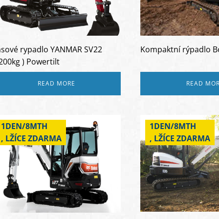
ásové rypadlo YANMAR SV22
Kompaktní rýpadlo B
200kg ) Powertilt
READ MORE
READ MO
1DEN/8MTH
1DEN/8MTH
, LŽÍCE ZDARMA
, LŽÍCE ZDARMA