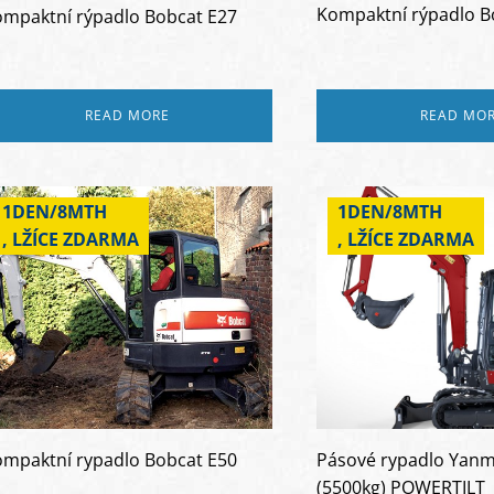
Kompaktní rýpadlo B
mpaktní rýpadlo Bobcat E27
READ MORE
READ MO
1DEN/8MTH
1DEN/8MTH
, LŽÍCE ZDARMA
, LŽÍCE ZDARMA
mpaktní rypadlo Bobcat E50
Pásové rypadlo Yanm
(5500kg) POWERTILT