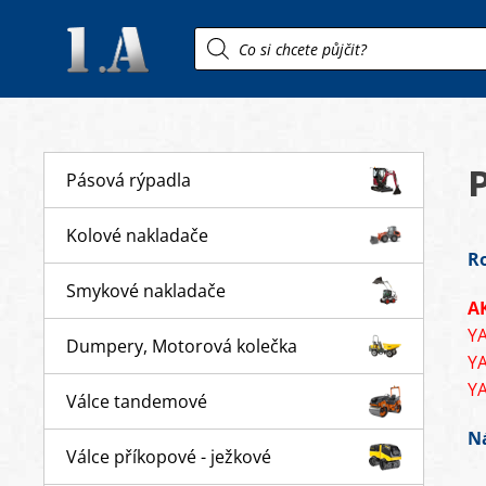
Products
search
Pásová rýpadla
Kolové nakladače
R
Smykové nakladače
A
Y
Dumpery, Motorová kolečka
Y
Y
Válce tandemové
Ná
Válce příkopové - ježkové