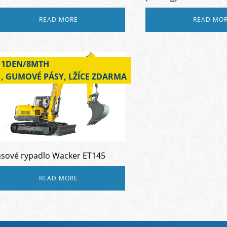
READ MORE
READ MO
1DEN/8MTH
, GUMOVÉ PÁSY, LŽÍCE ZDARMA
sové rypadlo Wacker ET145
READ MORE