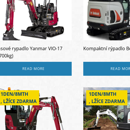
sové rypadlo Yanmar VIO-17
Kompaktní rýpadlo B
700kg)
READ MORE
READ MO
1DEN/8MTH
1DEN/8MTH
, LŽÍCE ZDARMA
, LŽÍCE ZDARMA