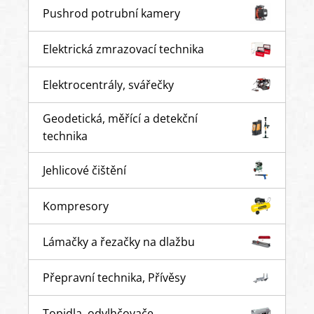
Pushrod potrubní kamery
Elektrická zmrazovací technika
Elektrocentrály, svářečky
Geodetická, měřící a detekční
technika
Jehlicové čištění
Kompresory
Lámačky a řezačky na dlažbu
Přepravní technika, Přívěsy
Topidla, odvlhčovače