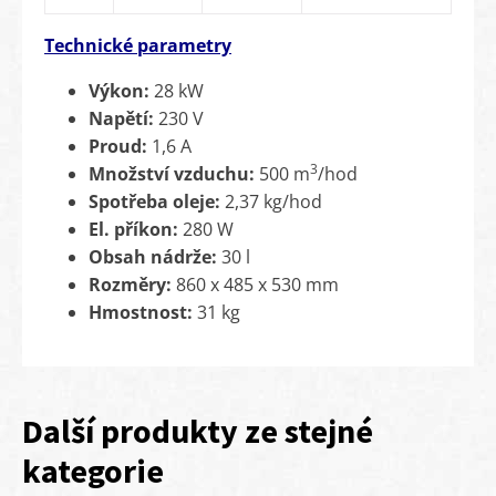
Technické parametry
Výkon:
28 kW
Napětí:
230 V
Proud:
1,6 A
3
Množství vzduchu:
500 m
/hod
Spotřeba oleje:
2,37 kg/hod
El. příkon:
280 W
Obsah nádrže:
30 l
Rozměry:
860 x 485 x 530 mm
Hmostnost:
31 kg
Další produkty ze stejné
kategorie