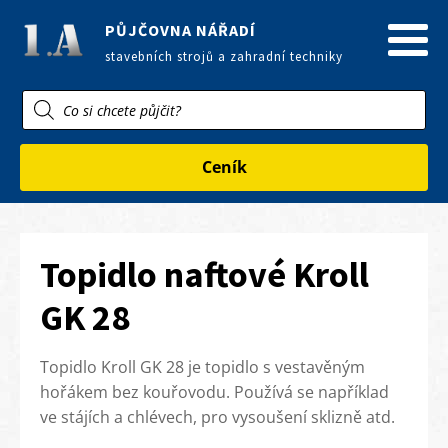
PŮJČOVNA NÁŘADÍ
stavebních strojů a zahradní techniky
Products
search
Ceník
Topidlo naftové Kroll
GK 28
Topidlo Kroll GK 28 je topidlo s vestavěným
hořákem bez kouřovodu. Používá se například
ve stájích a chlévech, pro vysoušení sklizně atd.