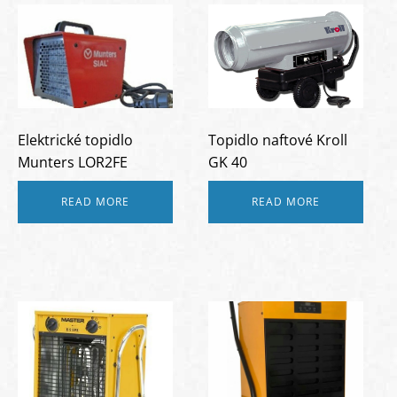
Elektrické topidlo
Topidlo naftové Kroll
Munters LOR2FE
GK 40
READ MORE
READ MORE