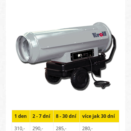
1 den
2 - 7 dní
8 - 30 dní
více jak 30 dní
310,-
290,-
285,-
280,-