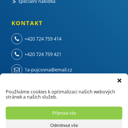
speciální nabídka
KONTAKT
+420 724 759 414
+420 724 759 421
1a-pujcovna@email.cz
Kampelíkova 914
500 04 Hradec Králové - Kukleny
Používáme cookies k optimalizaci našich webových
stránek a našich služeb.
(areál ZVU - chemie/mostárna)
Příjmout vše
Odmítnout vše