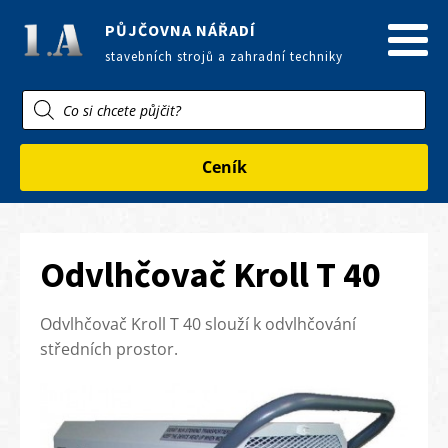
PŮJČOVNA NÁŘADÍ
stavebních strojů a zahradní techniky
Products
search
Ceník
Odvlhčovač Kroll T 40
Odvlhčovač Kroll T 40 slouží k odvlhčování
středních prostor.