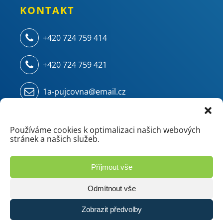
KONTAKT
+420 724 759 414
+420 724 759 421
1a-pujcovna@email.cz
Kampelíkova 914
500 04 Hradec Králové - Kukleny
Používáme cookies k optimalizaci našich webových
stránek a našich služeb.
(areál ZVU - chemie/mostárna)
Příjmout vše
Odmítnout vše
Zobrazit předvolby
© 2026 1.A Půjčovna | Vyrobilo studio