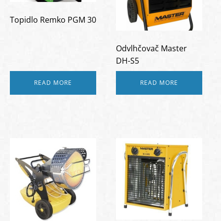
Topidlo Remko PGM 30
Odvlhčovač Master
DH-S5
READ MORE
READ MORE