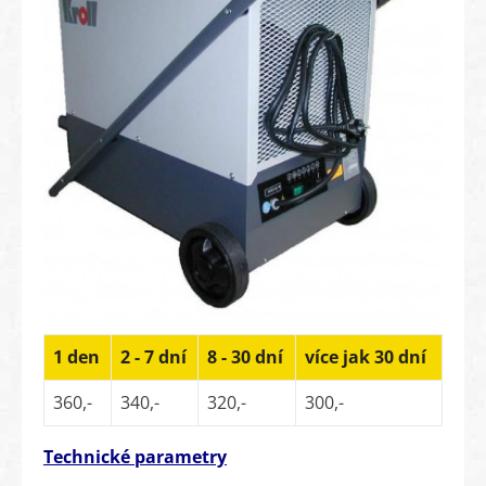
1 den
2 - 7 dní
8 - 30 dní
více jak 30 dní
360,-
340,-
320,-
300,-
Technické parametry