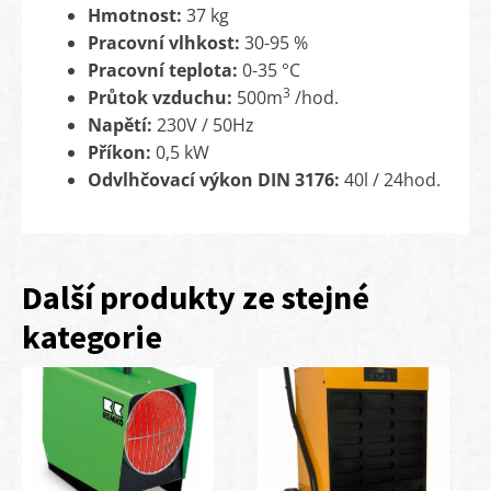
Hmotnost:
37 kg
Pracovní vlhkost:
30-95 %
Pracovní teplota:
0-35 °C
3
Průtok vzduchu:
500m
/hod.
Napětí:
230V / 50Hz
Příkon:
0,5 kW
Odvlhčovací výkon DIN 3176:
40l / 24hod.
Další produkty ze stejné
kategorie