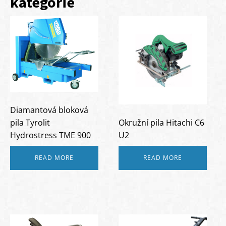
kategorie
Diamantová bloková
pila Tyrolit
Okružní pila Hitachi C6
Hydrostress TME 900
U2
READ MORE
READ MORE