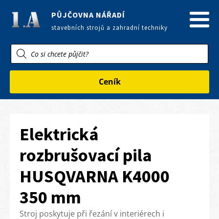
PŮJČOVNA NÁŘADÍ
stavebních strojů a zahradní techniky
Products
search
Ceník
Elektrická
rozbrušovací pila
HUSQVARNA K4000
350 mm
Stroj poskytuje při řezání v interiérech i