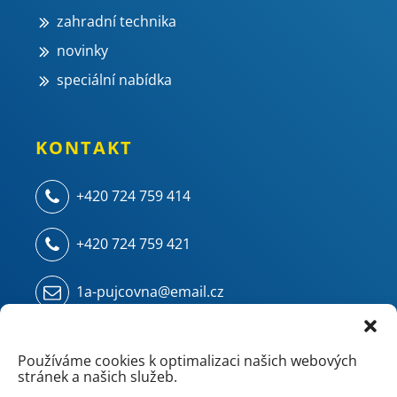
zahradní technika
novinky
speciální nabídka
KONTAKT
+420 724 759 414
+420 724 759 421
1a-pujcovna@email.cz
Kampelíkova 914
500 04 Hradec Králové - Kukleny
Používáme cookies k optimalizaci našich webových
stránek a našich služeb.
(areál ZVU - chemie/mostárna)