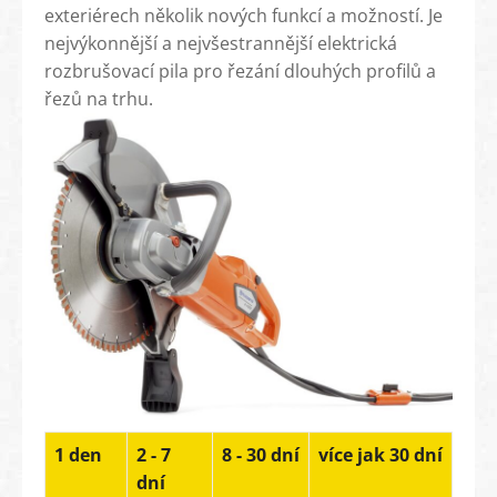
exteriérech několik nových funkcí a možností. Je
nejvýkonnější a nejvšestrannější elektrická
rozbrušovací pila pro řezání dlouhých profilů a
řezů na trhu.
1 den
2 - 7
8 - 30 dní
více jak 30 dní
dní