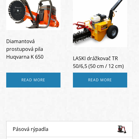
Diamantová
prostupová pila
Huqvarna K 650
LASKI drážkovač TR
50/6,5 (50 cm / 12 cm)
READ MORE
READ MORE
Pásová rýpadla