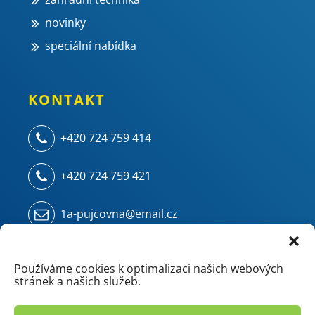
novinky
speciální nabídka
KONTAKT
+420 724 759 414
+420 724 759 421
1a-pujcovna@email.cz
Kampelíkova 914
500 04 Hradec Králové - Kukleny
Používáme cookies k optimalizaci našich webových
stránek a našich služeb.
(areál ZVU - chemie/mostárna)