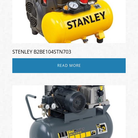
STENLEY B2BE104STN703
READ MORE