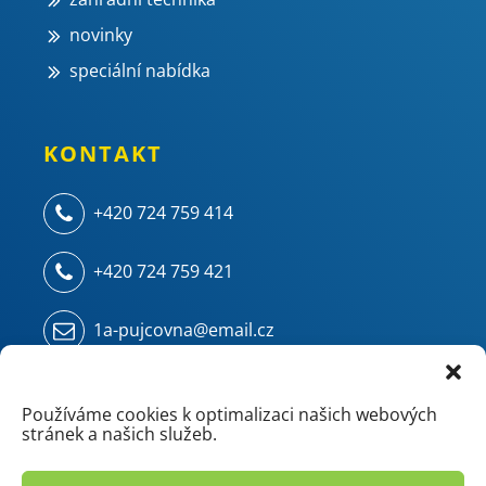
novinky
speciální nabídka
KONTAKT
+420 724 759 414
+420 724 759 421
1a-pujcovna@email.cz
Kampelíkova 914
500 04 Hradec Králové - Kukleny
Používáme cookies k optimalizaci našich webových
stránek a našich služeb.
(areál ZVU - chemie/mostárna)