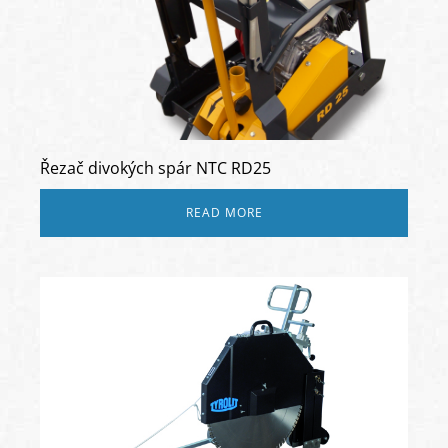
Řezač divokých spár NTC RD25
READ MORE