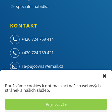
speciální nabídka
KONTAKT
+420 724 759 414
+420 724 759 421
1a-pujcovna@email.cz
Kampelíkova 914
500 04 Hradec Králové - Kukleny
Používáme cookies k optimalizaci našich webových
stránek a našich služeb.
(areál ZVU - chemie/mostárna)
Příjmout vše