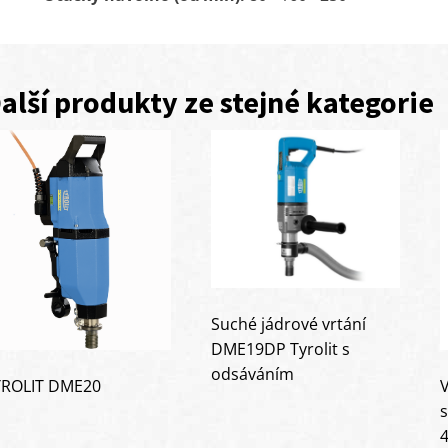
alší produkty ze stejné kategorie
Suché jádrové vrtání
DME19DP Tyrolit s
odsáváním
YROLIT DME20
V
s
4