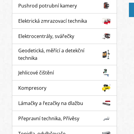
Pushrod potrubní kamery
Elektrická zmrazovací technika
Elektrocentrály, svářečky
Geodetická, měřící a detekční
technika
Jehlicové čištění
Kompresory
Lámačky a řezačky na dlažbu
Přepravní technika, Přívěsy
Topidla, odvlhčovače