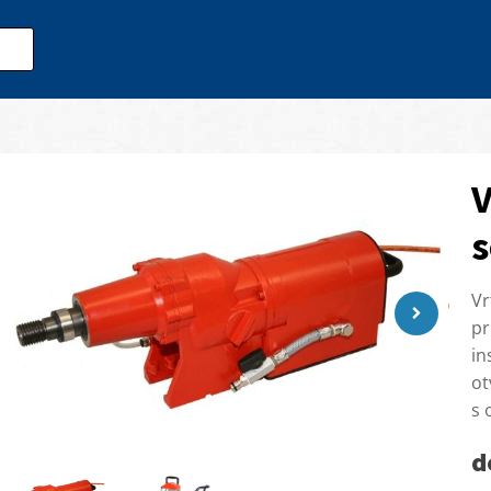
V
s
Vr
p
in
ot
s 
d