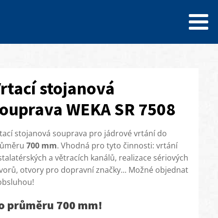
rtací stojanová
ouprava WEKA SR 7508
tací stojanová souprava pro jádrové vrtání do
růměru
700 mm
. Vhodná pro tyto činnosti: vrtání
stalatérských a větracích kanálů, realizace sériových
vorů, otvory pro dopravní značky... Možné objednat
obsluhou!
o průměru 700 mm!