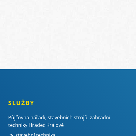
SLUŽBY
Půjčovna nářadí, stavebních strojů, zahradní
techniky Hradec Králové
stavební technika