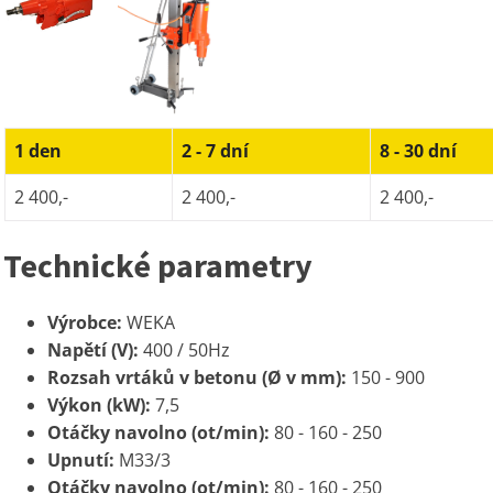
1 den
2 - 7 dní
8 - 30 dní
2 400,-
2 400,-
2 400,-
Technické parametry
Výrobce:
WEKA
Napětí (V):
400 / 50Hz
Rozsah vrtáků v betonu (Ø v mm):
150 - 900
Výkon (kW):
7,5
Otáčky navolno (ot/min):
80 - 160 - 250
Upnutí:
M33/3
Otáčky navolno (ot/min):
80 - 160 - 250