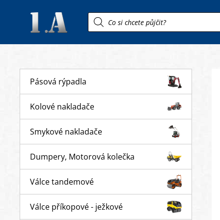
Products
search
Pásová rýpadla
Kolové nakladače
Smykové nakladače
Dumpery, Motorová kolečka
Válce tandemové
Válce příkopové - ježkové