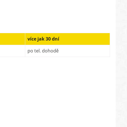
více jak 30 dní
po tel. dohodě