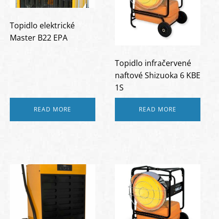
Topidlo elektrické
Master B22 EPA
Topidlo infračervené
naftové Shizuoka 6 KBE
1S
READ MORE
READ MORE