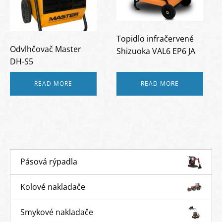
Topidlo infračervené
Odvlhčovač Master
Shizuoka VAL6 EP6 JA
DH-S5
READ MORE
READ MORE
Pásová rýpadla
Kolové nakladače
Smykové nakladače