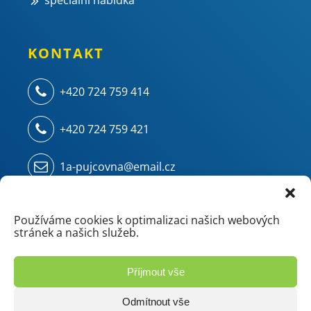
speciální nabídka
KONTAKT
+420 724 759 414
+420 724 759 421
1a-pujcovna@email.cz
Kampelíkova 914
500 04 Hradec Králové - Kukleny
Používáme cookies k optimalizaci našich webových
stránek a našich služeb.
(areál ZVU - chemie/mostárna)
Příjmout vše
Odmítnout vše