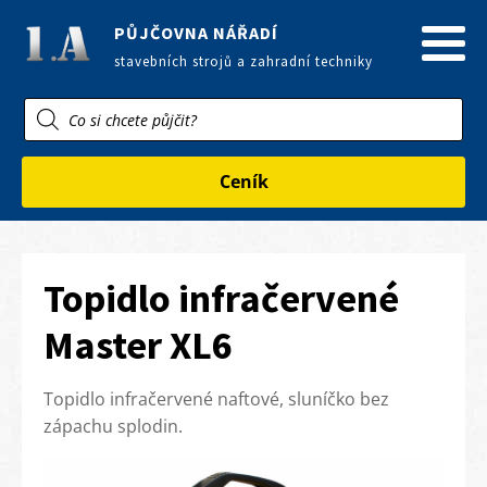
PŮJČOVNA NÁŘADÍ
stavebních strojů a zahradní techniky
Products
search
Ceník
Topidlo infračervené
Master XL6
Topidlo infračervené naftové, sluníčko bez
zápachu splodin.