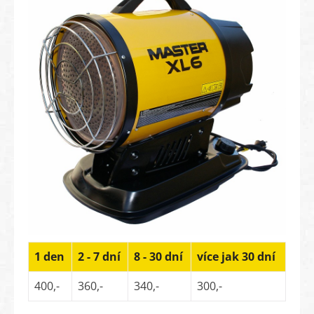
1 den
2 - 7 dní
8 - 30 dní
více jak 30 dní
400,-
360,-
340,-
300,-