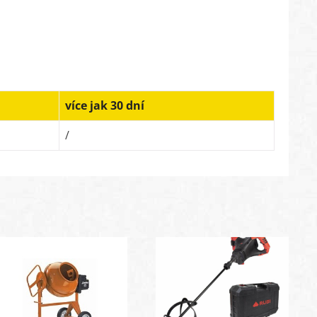
více jak 30 dní
/