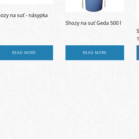
ozy na suť - násypka
Shozy na suť Geda 500 l
S
READ MORE
READ MORE