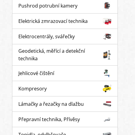
Pushrod potrubní kamery
Elektrická zmrazovací technika
Elektrocentrály, svářečky
Geodetická, měřící a detekční
technika
Jehlicové čištění
Kompresory
Lámačky a řezačky na dlažbu
Přepravní technika, Přívěsy
Topidla, odvlhčovače