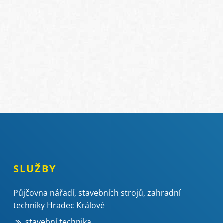
SLUŽBY
Půjčovna nářadí, stavebních strojů, zahradní
techniky Hradec Králové
stavební technika