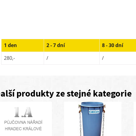
1 den
2 - 7 dní
8 - 30 dní
280,-
/
/
alší produkty ze stejné kategorie