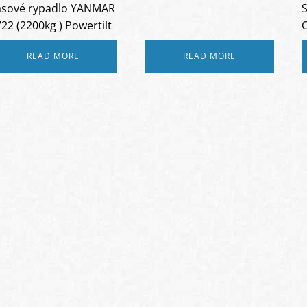
ásové rypadlo YANMAR
S
22 (2200kg ) Powertilt
READ MORE
READ MORE