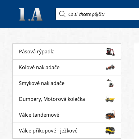
Products
search
Pásová rýpadla
Kolové nakladače
Smykové nakladače
Dumpery, Motorová kolečka
Válce tandemové
Válce příkopové - ježkové