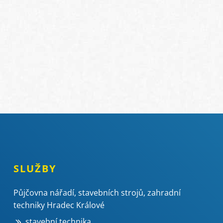
SLUŽBY
Půjčovna nářadí, stavebních strojů, zahradní
techniky Hradec Králové
stavební technika