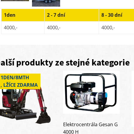
1den
2 - 7 dní
8 - 30 dní
4000,-
4000,-
4000,-
alší produkty ze stejné kategorie
1DEN/8MTH
, LŽÍCE ZDARMA
Elektrocentrála Gesan G
4000 H