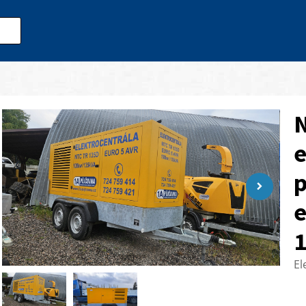
N
e
e
El