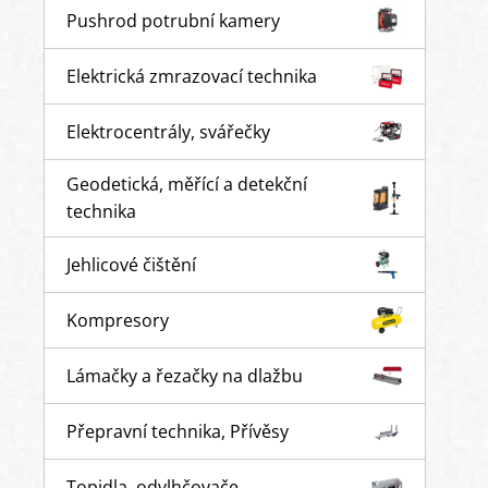
Pushrod potrubní kamery
Elektrická zmrazovací technika
Elektrocentrály, svářečky
Geodetická, měřící a detekční
technika
Jehlicové čištění
Kompresory
Lámačky a řezačky na dlažbu
Přepravní technika, Přívěsy
Topidla, odvlhčovače