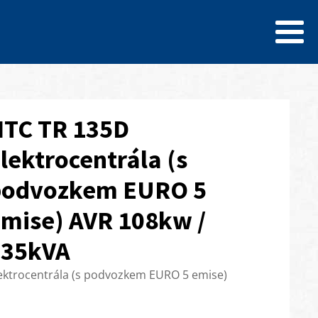
TC TR 135D
lektrocentrála (s
podvozkem EURO 5
mise) AVR 108kw /
135kVA
ektrocentrála (s podvozkem EURO 5 emise)