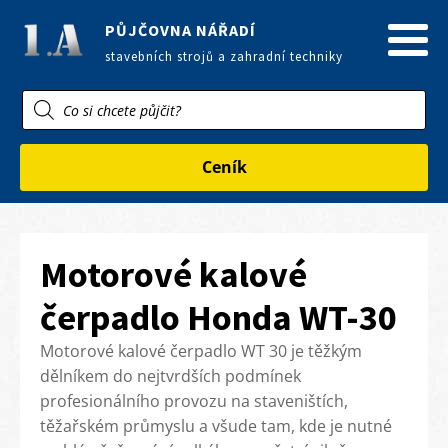
PŮJČOVNA NÁŘADÍ
stavebních strojů a zahradní techniky
Products
search
Ceník
Motorové kalové
čerpadlo Honda WT-30
Motorové kalové čerpadlo WT 30 je těžkým
dělníkem do nejtvrdších podmínek
profesionálního provozu na staveništích,
těžařském průmyslu a všude tam, kde je nutné