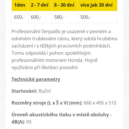
1den
2 - 7 dní
8 - 30 dní
více jak 30 dní
650,-
600,-
580,-
500,-
Profesionální čerpadlo je usazené v pevném a
odolném trubkovém rámu, který odolá hrubému
zacházení i v těžkých pracovních podmínkách.
Tomu odpovídá i pohon spolehlivým
profesionálním motorem Honda. Hojně
využíváno při likvidaci povodní.
Technické parametry
Startování:
Ruční
Rozměry stroje (L x Š x V) (mm):
660 x 495 x 515
Úroveň akustického tlaku v místě obsluhy -
dB(A):
93