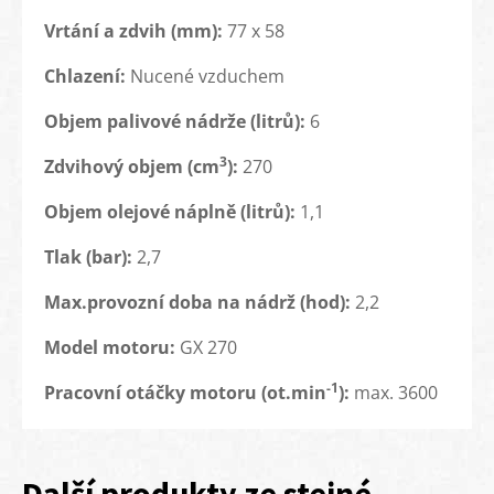
Vrtání a zdvih (mm):
77 x 58
Chlazení:
Nucené vzduchem
Objem palivové nádrže (litrů):
6
3
Zdvihový objem (cm
):
270
Objem olejové náplně (litrů):
1,1
Tlak (bar):
2,7
Max.provozní doba na nádrž (hod):
2,2
Model motoru:
GX 270
-1
Pracovní otáčky motoru (ot.min
):
max. 3600
Další produkty ze stejné