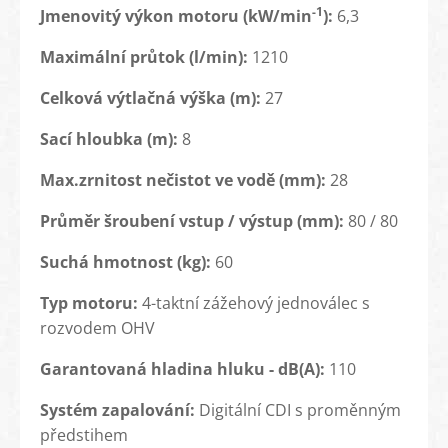
-1
Jmenovitý výkon motoru (kW/min
):
6,3
Maximální průtok (l/min):
1210
Celková výtlačná výška (m):
27
Sací hloubka (m):
8
Max.zrnitost nečistot ve vodě (mm):
28
Průměr šroubení vstup / výstup (mm):
80 / 80
Suchá hmotnost (kg):
60
Typ motoru:
4-taktní zážehový jednoválec s
rozvodem OHV
Garantovaná hladina hluku - dB(A):
110
Systém zapalování:
Digitální CDI s proměnným
předstihem