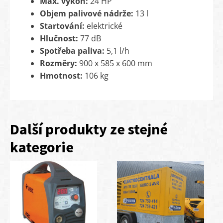
Max. výkon:
24 HP
Objem palivové nádrže:
13 l
Startování:
elektrické
Hlučnost:
77 dB
Spotřeba paliva:
5,1 l/h
Rozměry:
900 x 585 x 600 mm
Hmotnost:
106 kg
Další produkty ze stejné
kategorie