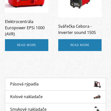
Elektrocentrála
Svářečka Cebora -
Europower EPSi 1000
Inverter sound 150S
(AVR)
READ MORE
READ MORE
Pásová rýpadla
Kolové nakladače
Smykové nakladače