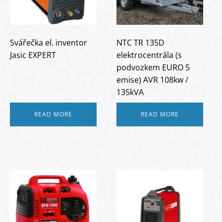
Svářečka el. inventor
NTC TR 135D
Jasic EXPERT
elektrocentrála (s
podvozkem EURO 5
emise) AVR 108kw /
135kVA
READ MORE
READ MORE