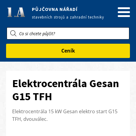
PŮJČOVNA NÁŘADÍ
stavebních strojů a zahradní techniky
Products
search
Ceník
Elektrocentrála Gesan
G15 TFH
Elektrocentrála 15 kW Gesan elektro start G15
TFH, dvouválec.