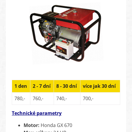
1 den
2 - 7 dní
8 - 30 dní
více jak 30 dní
780,-
760,-
740,-
700,-
Technické parametry
Motor:
Honda GX 670