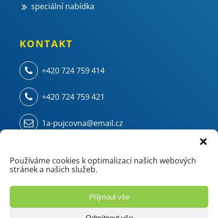
speciální nabídka
KONTAKT
+420 724 759 414
+420 724 759 421
1a-pujcovna@email.cz
Kampelíkova 914
500 04 Hradec Králové - Kukleny
Používáme cookies k optimalizaci našich webových
stránek a našich služeb.
(areál ZVU - chemie/mostárna)
Příjmout vše
Odmítnout vše