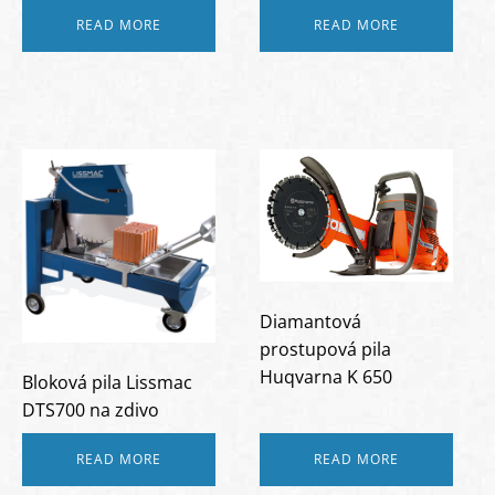
READ MORE
READ MORE
Diamantová
prostupová pila
Huqvarna K 650
Bloková pila Lissmac
DTS700 na zdivo
READ MORE
READ MORE