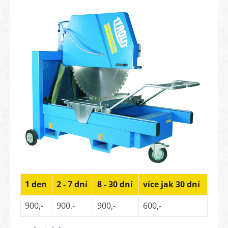
1 den
2 - 7 dní
8 - 30 dní
více jak 30 dní
900,-
900,-
900,-
600,-