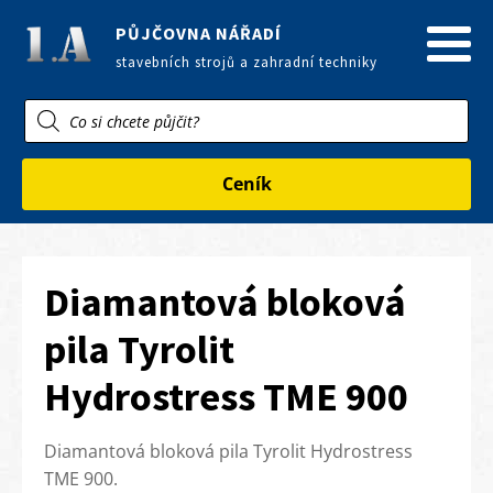
PŮJČOVNA NÁŘADÍ
stavebních strojů a zahradní techniky
Products
search
Ceník
Diamantová bloková
pila Tyrolit
Hydrostress TME 900
Diamantová bloková pila Tyrolit Hydrostress
TME 900.