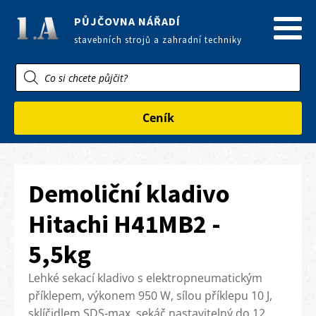
PŮJČOVNA NÁŘADÍ
stavebních strojů a zahradní techniky
Products
search
Ceník
Demoliční kladivo
Hitachi H41MB2 -
5,5kg
Lehké sekací kladivo s elektropneumatickým
příklepem, výkonem 950 W, sílou příklepu 10 J,
sklíčidlem SDS-max, sekáč nastavitelný do 12