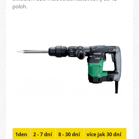
poloh.
1den
2 - 7 dní
8 - 30 dní
více jak 30 dní