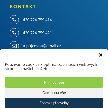
KONTAKT
+420 724 759 414
+420 724 759 421
1a-pujcovna@email.cz
Kampelíkova 914
500 04 Hradec Králové - Kukleny
Používáme cookies k optimalizaci našich webových
stránek a našich služeb.
(areál ZVU - chemie/mostárna)
Příjmout vše
Odmítnout vše
Zobrazit předvolby
© 2026 1.A Půjčovna | Vyrobilo studio