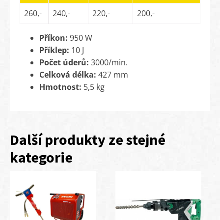
260,-
240,-
220,-
200,-
Příkon:
950 W
Příklep:
10 J
Počet úderů:
3000/min.
Celková délka:
427 mm
Hmotnost:
5,5 kg
Další produkty ze stejné
kategorie