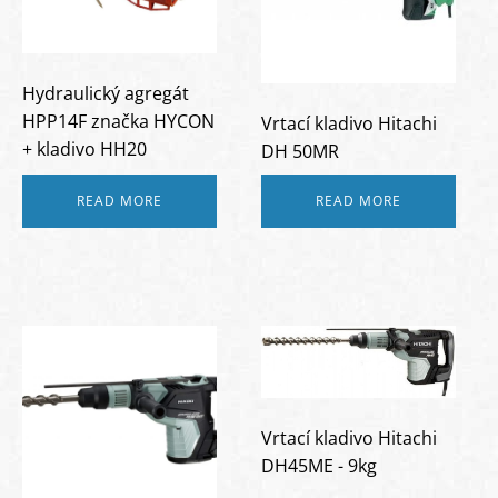
Hydraulický agregát
HPP14F značka HYCON
Vrtací kladivo Hitachi
+ kladivo HH20
DH 50MR
READ MORE
READ MORE
Vrtací kladivo Hitachi
DH45ME - 9kg