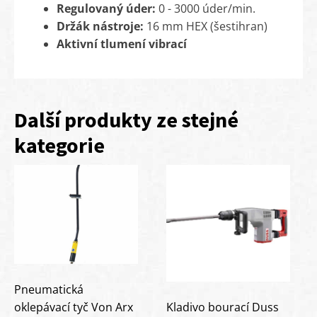
Regulovaný úder:
0 - 3000 úder/min.
Držák nástroje:
16 mm HEX (šestihran)
Aktivní tlumení vibrací
Další produkty ze stejné
kategorie
Pneumatická
oklepávací tyč Von Arx
Kladivo bourací Duss