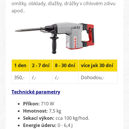
omítky, obklady, dlažby, drážky v cihlovém zdivu
apod..
1 den
2 - 7 dní
8 - 30 dní
více jak 30 dní
350,-
/,-
/,-
Dohodou,-
Technické parametry
Příkon:
710 W
Hmotnost:
7,5 kg
Sekací výkon:
cca 100 kg/hod.
Energie úderu:
0 - 6,4 J