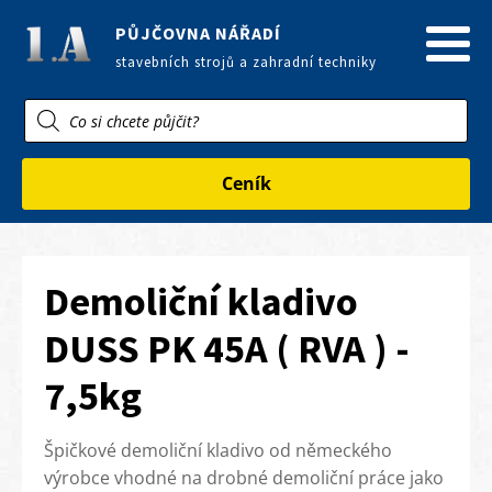
PŮJČOVNA NÁŘADÍ
stavebních strojů a zahradní techniky
Products
search
Ceník
Demoliční kladivo
DUSS PK 45A ( RVA ) -
7,5kg
Špičkové demoliční kladivo od německého
výrobce vhodné na drobné demoliční práce jako