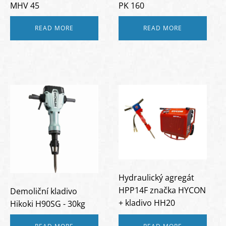
MHV 45
PK 160
READ MORE
READ MORE
Hydraulický agregát
HPP14F značka HYCON
Demoliční kladivo
+ kladivo HH20
Hikoki H90SG - 30kg