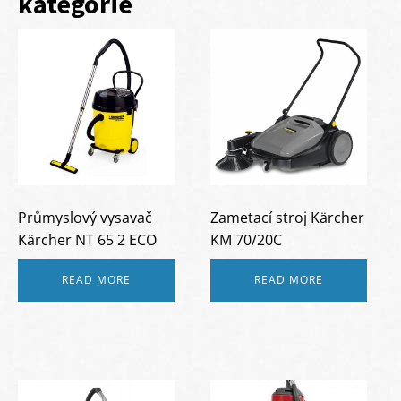
kategorie
Průmyslový vysavač
Zametací stroj Kärcher
Kärcher NT 65 2 ECO
KM 70/20C
READ MORE
READ MORE