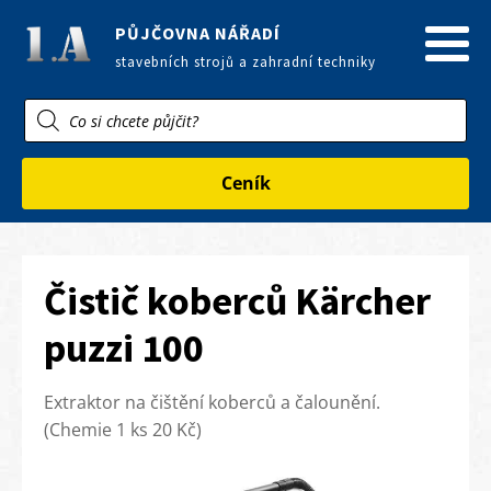
PŮJČOVNA NÁŘADÍ
stavebních strojů a zahradní techniky
Products
search
Ceník
Čistič koberců Kärcher
puzzi 100
Extraktor na čištění koberců a čalounění.
(Chemie 1 ks 20 Kč)