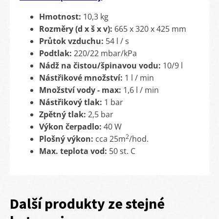
Hmotnost:
10,3 kg
Rozměry (d x š x v):
665 x 320 x 425 mm
Průtok vzduchu:
54 l / s
Podtlak:
220/22 mbar/kPa
Nádž na čistou/špinavou vodu:
10/9 l
Nástřikové množství:
1 l / min
Množství vody - max:
1,6 l / min
Nástřikový tlak:
1 bar
Zpětný tlak:
2,5 bar
Výkon čerpadlo:
40 W
2
Plošný výkon:
cca 25m
/hod.
Max. teplota vod:
50 st. C
Další produkty ze stejné