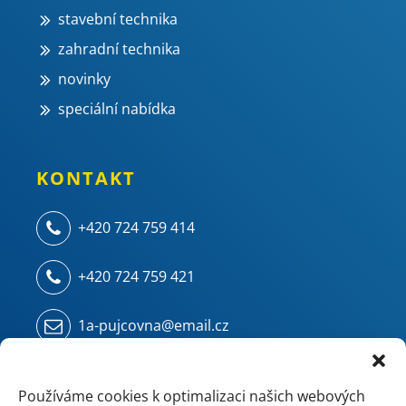
stavební technika
zahradní technika
novinky
speciální nabídka
KONTAKT
+420 724 759 414
+420 724 759 421
1a-pujcovna@email.cz
Kampelíkova 914
500 04 Hradec Králové - Kukleny
Používáme cookies k optimalizaci našich webových