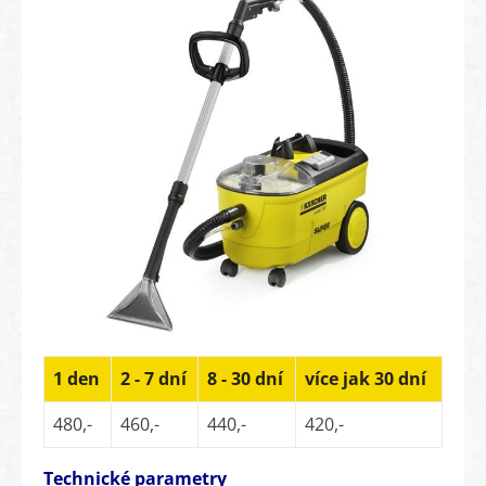
1 den
2 - 7 dní
8 - 30 dní
více jak 30 dní
480,-
460,-
440,-
420,-
Technické parametry