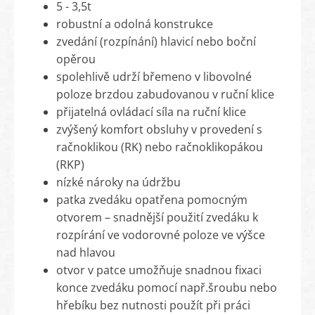
5 - 3,5t
robustní a odolná konstrukce
zvedání (rozpínání) hlavicí nebo boční
opěrou
spolehlivě udrží břemeno v libovolné
poloze brzdou zabudovanou v ruční klice
přijatelná ovládací síla na ruční klice
zvýšený komfort obsluhy v provedení s
račnoklikou (RK) nebo račnoklikopákou
(RKP)
nízké nároky na údržbu
patka zvedáku opatřena pomocným
otvorem – snadnější použití zvedáku k
rozpírání ve vodorovné poloze ve výšce
nad hlavou
otvor v patce umožňuje snadnou fixaci
konce zvedáku pomocí např.šroubu nebo
hřebíku bez nutnosti použít při práci