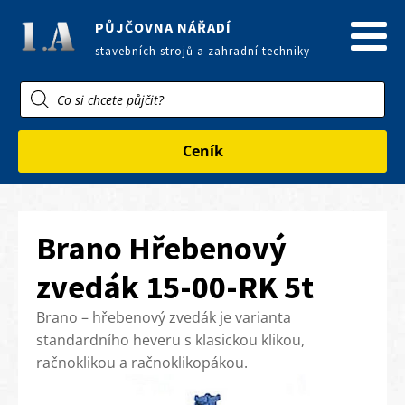
PŮJČOVNA NÁŘADÍ
stavebních strojů a zahradní techniky
Products
search
Ceník
Brano Hřebenový
zvedák 15-00-RK 5t
Brano – hřebenový zvedák je varianta
standardního heveru s klasickou klikou,
račnoklikou a račnoklikopákou.