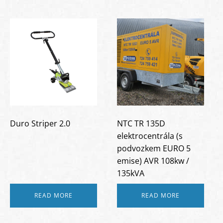
Duro Striper 2.0
NTC TR 135D
elektrocentrála (s
podvozkem EURO 5
emise) AVR 108kw /
135kVA
READ MORE
READ MORE