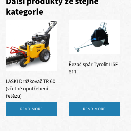
Další produkty ze stejné
kategorie
Řezač spár Tyrolit HSF
811
LASKI Drážkovač TR 60
(včetně opotřebení
řetězu)
READ MORE
READ MORE