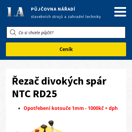
PŮJČOVNA NÁŘADÍ
stavebních strojů a zahradní techniky
Products
search
Ceník
Řezač divokých spár
NTC RD25
Opotřebení kotouče 1mm - 1000kč + dph