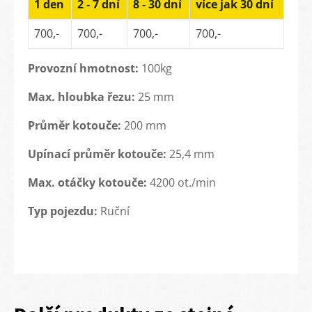
1 den
2 - 7 dní
8 - 30 dní
více jak 30 dní
700,-
700,-
700,-
700,-
Provozní hmotnost:
100kg
Max. hloubka řezu:
25 mm
Průměr kotouče:
200 mm
Upínací průměr kotouče:
25,4 mm
Max. otáčky kotouče:
4200 ot./min
Typ pojezdu
:
Ruční