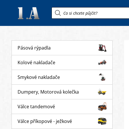
Products
search
Pásová rýpadla
Kolové nakladače
Smykové nakladače
Dumpery, Motorová kolečka
Válce tandemové
Válce příkopové - ježkové