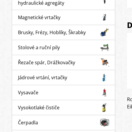
hydraulické agregáty
Magnetické vrtačky
D
Brusky, Frézy, Hoblíky, Škrabky
Stolové a ruční pily
Řezače spár, Drážkovačky
Jádrové vrtání, vrtačky
Vysavače
R
Ei
Vysokotlaké čističe
Čerpadla