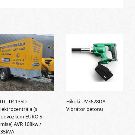
NTC TR 135D
Hikoki UV3628DA
lektrocentrála (s
Vibrátor betonu
podvozkem EURO 5
mise) AVR 108kw /
135kVA