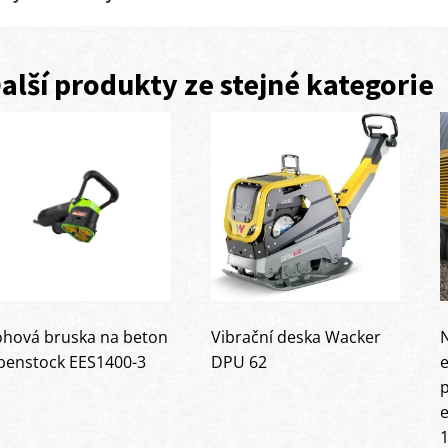
alší produkty ze stejné kategorie
ohová bruska na beton
Vibrační deska Wacker
benstock EES1400-3
e
DPU 62
e