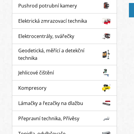
Pushrod potrubní kamery
Elektrická zmrazovací technika
Elektrocentrály, svářečky
Geodetická, měřící a detekční
technika
Jehlicové čištění
Kompresory
Lámačky a řezačky na dlažbu
Přepravní technika, Přívěsy
Topidla, odvlhčovače