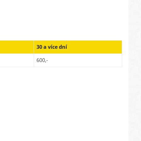
30 a více dní
600,-