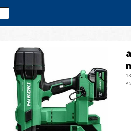
a
n
18
v 