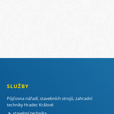
SLUŽBY
Půjčovna nářadí, stavebních strojů, zahradní
techniky Hradec Králové
stavební technika