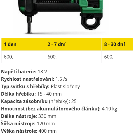
1 den
2 - 7 dní
8 - 30 dní
600,-
600,-
600,-
Napětí baterie:
18 V
Rychlost nastřelování:
1,5 /s
Typ svitku s hřebíky:
Plast složený
Délka hřebíku:
15 - 40 mm
Kapacita zásobníku
(hřebíky)
:
25
Hmotnost (bez akumulátorového článku):
4,10 kg
Délka nástroje:
330 mm
Šířka nástroje:
120 mm
Výška nástroje:
400 mm