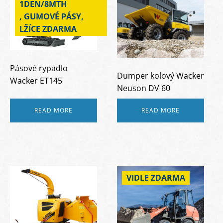
1DEN/8MTH
, GUMOVÉ PÁSY,
LŽÍCE ZDARMA
Pásové rypadlo
Dumper kolový Wacker
Wacker ET145
Neuson DV 60
READ MORE
READ MORE
VIDLE ZDARMA