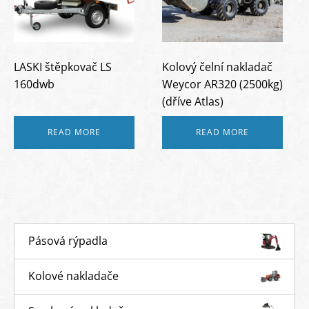
LASKI štěpkovač LS
Kolový čelní nakladač
160dwb
Weycor AR320 (2500kg)
(dříve Atlas)
READ MORE
READ MORE
Pásová rýpadla
Kolové nakladače