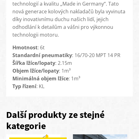
technologií a kvalitu „Made in Germany“. Tato
nová generace kolových nakladačů byla vyvinuta
díky inovativnímu duchu našich lidí, jejich
odhodlání k detailům a vášni pro výkonnou
technologii motoru.
Hmotnost
: 6t
Standardní pneumatiky
: 16/70-20 MPT 14 PR
Šířka lžíce/lopaty
: 2.15m
Objem lžíce/lopaty
: 1m³
Minimálná objem lžíce
: 1m³
Typ řízení
: KL
Další produkty ze stejné
kategorie