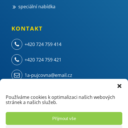
speciální nabídka
KONTAKT
+420 724 759 414
+420 724 759 421
1a-pujcovna@email.cz
Kampelíkova 914
500 04 Hradec Králové - Kukleny
Používáme cookies k optimalizaci našich webových
stránek a našich služeb.
(areál ZVU - chemie/mostárna)
Příjmout vše