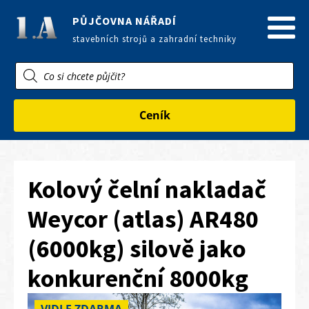
PŮJČOVNA NÁŘADÍ
stavebních strojů a zahradní techniky
Products
search
Ceník
Kolový čelní nakladač
Weycor (atlas) AR480
(6000kg) silově jako
konkurenční 8000kg