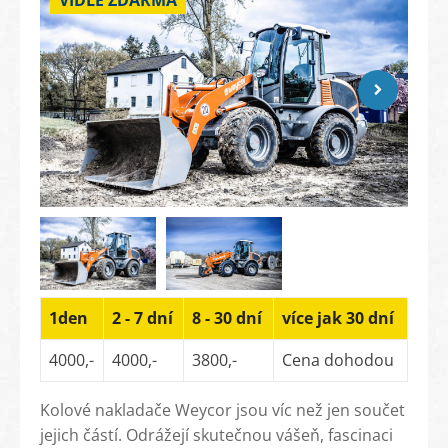
VIDLE ZDARMA
1den
2 - 7 dní
8 - 30 dní
více jak 30 dní
4000,-
4000,-
3800,-
Cena dohodou
Kolové nakladače Weycor jsou víc než jen součet
jejich částí. Odrážejí skutečnou vášeň, fascinaci